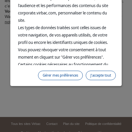
les valeurs de notre mission One Health : protéger les animaux,
l'audience et les performances des contenus du site
c’est aussi préserver notre terre et ses traditions.
Vous avez manqué les premiers épisodes ?
Les portraits de
corporate.virbac.com, personnaliser le contenu du
Wasapol, Véronique, Larry, Anabel et Lucy sont disponibles sur
site.
notre page dédiée
.
Les types de données traitées sont celles issues de
votre navigation, de vos appareils utilisés, de votre
profil ou encore les identifiants uniques de cookies.
Vous pouvez révoquer votre consentement à tout
moment en cliquant sur "Gérer vos préférences".
Certains cookies nécessaires au fonctionnement du
site sont déposés sans votre consentement. Ils
Gérer mes préférences
J'accepte tout
permettent et facilitent votre navigation sur le site. En
cliquant sur “Continuer sans accepter” aucun cookie
soumis à votre consentement ne sera déposé.
Pour plus d'informations, vous pouvez consulter
notre
Politique de protection des données
et notre
Politique cookies
.
Tous les sites Virbac
Contact
Plan du site
Politique de confidentialité