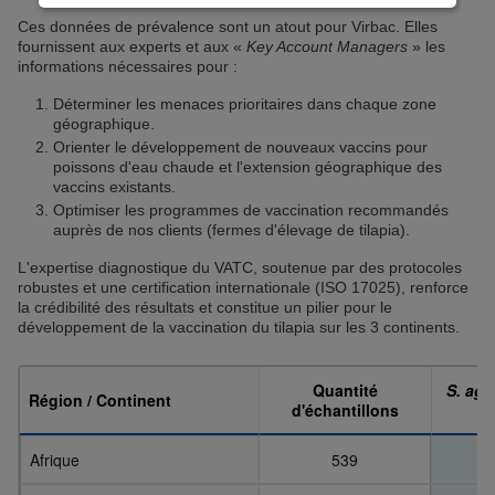
cliquant sur “Continuer sans accepter” aucun cookie
Ces données de prévalence sont un atout pour Virbac. Elles
soumis à votre consentement ne sera déposé.
fournissent aux experts et aux «
Key Account Managers
» les
Pour plus d'informations, vous pouvez consulter
informations nécessaires pour :
notre
Politique de protection des données
et notre
Déterminer les menaces prioritaires dans chaque zone
Politique cookies
.
géographique.
Orienter le développement de nouveaux vaccins pour
poissons d'eau chaude et l'extension géographique des
vaccins existants.
Optimiser les programmes de vaccination recommandés
auprès de nos clients (fermes d'élevage de tilapia).
L'expertise diagnostique du VATC, soutenue par des protocoles
robustes et une certification internationale (ISO 17025), renforce
la crédibilité des résultats et constitue un pilier pour le
développement de la vaccination du tilapia sur les 3 continents.
Quantité
S. aga
Région / Continent
d'échantillons
(
Afrique
539
20