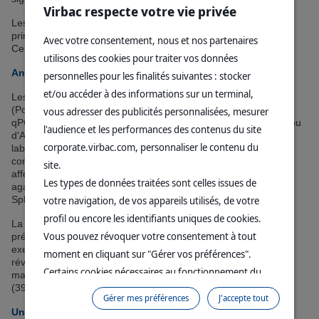
Virbac respecte votre vie privée
Les échantillons proviennent de plusieurs pays, couvrant
principalement trois régions : Afrique, Amérique du Sud et
Avec votre consentement, nous et nos partenaires
Centrale, Asie du Sud-Est .
utilisons des cookies pour traiter vos données
Analyse PCR et détermination de la prévalence
personnelles pour les finalités suivantes : stocker
et/ou accéder à des informations sur un terminal,
Les diagnostics sont réalisés par des méthodes PCR
(Polymerase Chain Reaction) ou RT-PCR (Real-Time PCR ou
vous adresser des publicités personnalisées, mesurer
qPCR). Cette dernière permet de quantifier la quantité d'ADN ou
l'audience et les performances des contenus du site
d'ARN dans l'échantillon, offrant ainsi une sensibilité accrue.Le
corporate.virbac.com, personnaliser le contenu du
laboratoire de diagnostic, certifié ISO 17025 depuis 2023, se
concentre sur l'identification de bactéries et de virus majeurs
site.
affectant les poissons d'eau chaude, tels que Streptococcus
Les types de données traitées sont celles issues de
agalactiae (avec sérotypage Ia, Ib et III), ou ISKNV (Infectious
votre navigation, de vos appareils utilisés, de votre
Spleen and Kidney Necrosis Virus).
profil ou encore les identifiants uniques de cookies.
La compilation de ces données brutes permet d'établir la
Vous pouvez révoquer votre consentement à tout
prévalence des maladies du tilapia dans chaque pays. Par
exemple, l'analyse des échantillons de 2023 (voir Tableau 1)
moment en cliquant sur "Gérer vos préférences".
révèle des prévalences régionales importantes pour certaines
Certains cookies nécessaires au fonctionnement du
maladies, comme
Francisella noatunensis
en Asie du Sud-Est
(39,9%) et
Edwardsiella ictaluri
en Afrique (24,0%).
site sont déposés sans votre consentement. Ils
Gérer mes préférences
J'accepte tout
permettent et facilitent votre navigation sur le site. En
Un outil essentiel pour le développement des vaccins