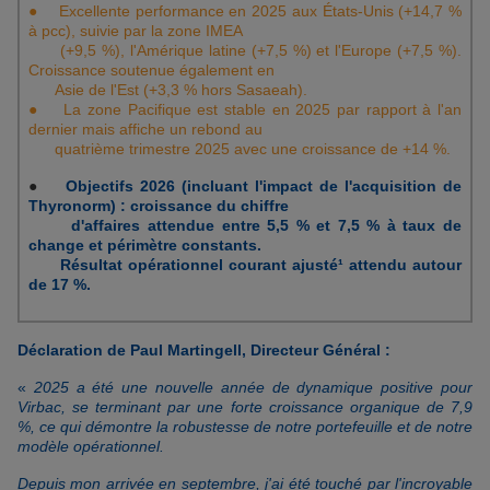
● Excellente performance en 2025 aux États-Unis (+14,7 %
à pcc), suivie par la zone IMEA
(+9,5 %), l'Amérique latine (+7,5 %) et l'Europe (+7,5 %).
Croissance soutenue également en
Asie de l'Est (+3,3 % hors Sasaeah).
● La zone Pacifique est stable en 2025 par rapport à l'an
dernier mais affiche un rebond au
quatrième trimestre 2025 avec une croissance de +14 %.
●
Objectifs 2026 (incluant l'impact de l'acquisition de
Thyronorm) : croissance du chiffre
d'affaires attendue entre 5,5 % et 7,5 % à taux de
change et périmètre constants.
Résultat opérationnel courant ajusté¹ attendu autour
de 17 %.
Déclaration de Paul Martingell, Directeur Général :
«
2025 a été une nouvelle année de dynamique positive pour
Virbac, se terminant par une forte croissance organique de 7,9
%, ce qui démontre la robustesse de notre portefeuille et de notre
modèle opérationnel.
Depuis mon arrivée en septembre, j'ai été touché par l'incroyable