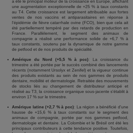
a été le principal moteur de la croissance en Europe, affichant
une augmentation exceptionnelle de +25 % à taux constants
au T4. Cette croissance est largement attribuable aux fortes
ventes de nos vaccins et antiparasitaires en réponse à
l'épidémie de fièvre catarrhale ovine (FCO), bien que cela ait
été partiellement tempéré par des retards de production en
France. Parallèlement, le segment des animaux de
compagnie a réalisé une performance solide de +6,7 % à
taux constants, soutenu par la dynamique de notre gamme
de petfood et de nos produits de spécialité.
Amérique du Nord (+5,5 % à pcc)
: La croissance du
trimestre a été portée par le succès combiné des lancements
récents (notamment Ursolyx et Zenifel) et la vigueur continue
des produits existants au sein de nos gammes de produits
dentaire, mobilité et dermatologie. Retraitée des mouvements
de stocks liés au changement de distributeur anticipé et
réalisé au T3, la croissance organique sous-jacente s'établit à
environ 17 % sur le trimestre.
Amérique latine (+2,7 % à pcc)
: La région a bénéficié d'une
hausse de +15,6 % à taux constants sur le segment des
animaux de compagnie, portée par nos gammes petfood,
dermatologie et dentaire. La Colombie et le Brésil ont été les
principaux contributeurs à cette tendance positive. Toutefois,