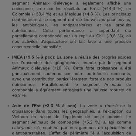
segment Animaux d'élevage a également affiché une
croissance, tirée par les résultats au Brésil (+14,3 %), en
Colombie (+33,4 %) et au Mexique (+4,8 %). Les principaux
contributeurs à ce segment ont été les vaccins pour bovins,
les antibiotiques, les antiparasitaires et les produits
nutritionnels. Cette performance a cependant été
partiellement compensée par un repli au Chili (-9,6 %), où
nos activités d'aquaculture ont fait face à une pression
concurrentielle intensifiée.
IMEA (+9,5 % à pcc)
: La zone a réalisé des progrès solides
sur l'ensemble des géographies, menée par le segment
Animaux d'élevage (+10 %). Cette forte croissance a été
principalement soutenue par notre portefeuille ruminants,
avec une contribution particulièrement forte de nos produits
nutritionnels. Parallèlement, le segment Animaux de
compagnie a également enregistré une hausse robuste de
+6,9 %.
Asie de l'Est (+3,3 % à pcc)
: La zone a réalisé de la
croissance dans toutes les géographies, à l'exception du
Vietnam en raison de l'épidémie de peste porcine. Le
segment Animaux de compagnie (+5,2 %) a agi comme
catalyseur clé, soutenu par nos gammes de spécialités et
d'antiparasitaires. L'effet de périmètre lié à l'acquisition de