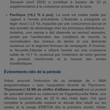
Sasaeah (avril 2024) a contribué à hauteur de 10 pt
supplémentaires à la croissance annuelle de la zone.
Pacifique (+0,1 % à pcc)
: La zone est restée stable par
rapport à l'année précédente. L'Australie a enregistré un
léger recul (-1,6 %), impactée par une concurrence accrue et
des activités de déstockage chez les principaux distributeurs ;
toutefois, une reprise a été observée au second semestre,
portée par l'amélioration des conditions de marché, la
normalisation des niveaux de stocks et une demande
soutenue sur le segment Animaux de compagnie. À l'inverse,
la Nouvelle-Zélande a clôturé l'année sur une croissance
solide de +5,7 %, soutenue par l'extension de notre gamme
de produits nutritionnels et la hausse des ventes
d'antibiotiques.
Événements clés de la période
Virbac poursuit l'exécution de sa stratégie de « M&A
programmatique » avec l'acquisition récente de Thyronorm.
Thyronorm (~15 M€ de chiffre d'affaires annuel)
est un produit
de spécialité destiné au traitement de l'hyperthyroïdie féline, une
affection touchant plus de 10 % des chats âgés. Cet ajout
complète le portefeuille existant et devrait être relutif sur les
ventes et la marge d'EBITDA dès la première année. Virbac