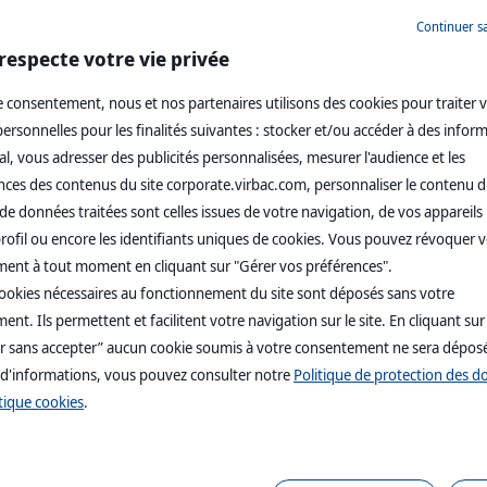
Continuer s
 consolidé cumulé à fin juin
ier semestre notre chiffre d’affaires ressort à 529,4 millions € contr
respecte votre vie privée
rimètre réel) par rapport à la même période de 2020. Hors impact dé
 hors Sentinel (+14% à périmètre réel).
 consentement, nous et nos partenaires utilisons des cookies pour traiter 
 en croissance organique à deux chiffres à fin juin, reflet de la dyna
rsonnelles pour les finalités suivantes : stocker et/ou accéder à des infor
'engagement constant de nos équipes. En Europe, le chiffre d’affaires 
l, vous adresser des publicités personnalisées, mesurer l'audience et les
ntributeurs à cette performance sont la France, le Royaume-Uni, les acti
ces des contenus du site corporate.virbac.com, personnaliser le contenu du
ynamisme des gammes pour les animaux de compagnie (notamment les gam
’évolution à taux réels est de +23,5% (+26% à taux de change const
de données traitées sont celles issues de votre navigation, de vos appareils u
a moitié de celle-ci; l’Australie, la Nouvelle Zélande, le Vietnam et la
rofil ou encore les identifiants uniques de cookies. Vous pouvez révoquer 
 l’activité hors Sentinel au premier semestre progresse de +24,3% (+3
mble des gammes et notamment les produits de spécialités, Iverhart, 
ent à tout moment en cliquant sur "Gérer vos préférences".
t développement de ses ventes en ligne, et enfin les produits lancés d
cookies nécessaires au fonctionnement du site sont déposés sans votre
Chili, l’activité a progressé de +19,8% à taux réels (+31,5% à taux 
nt. Ils permettent et facilitent votre navigation sur le site. En cliquant sur
Enfin au Chili, l’activité du premier semestre est en retrait de -19,1%
umoneaux mis à l’eau l’an dernier suite à la crise sanitaire et à la fe
r sans accepter” aucun cookie soumis à votre consentement ne sera dépos
 d'informations, vous pouvez consulter notre
Politique de protection des 
èces
, l’activité animaux de compagnie évolue globalement de +24,3% à
,8% à taux et périmètre réels), essentiellement portée par la remarq
tique cookies
.
lex, Stelfonta), antiparasitaires internes, petfood, dermatologie, den
premier semestre de 2020, qui avait été fortement impacté par nos pr
omicalm, produits acquis en mars 2021, ont représenté environ 4 millio
 affiche également une très belle croissance de +17,7% à taux const