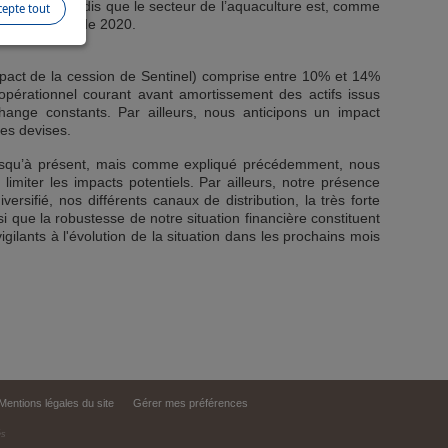
onstants); tandis que le secteur de l’aquaculture est, comme
cepte tout
même période de 2020.
impact de la cession de Sentinel) comprise entre 10% et 14%
 opérationnel courant avant amortissement des actifs issus
change constants. Par ailleurs, nous anticipons un impact
des devises.
e jusqu’à présent, mais comme expliqué précédemment, nous
imiter les impacts potentiels. Par ailleurs, notre présence
rsifié, nos différents canaux de distribution, la très forte
i que la robustesse de notre situation financière constituent
lants à l'évolution de la situation dans les prochains mois
Mentions légales du site
Gérer mes préférences
és