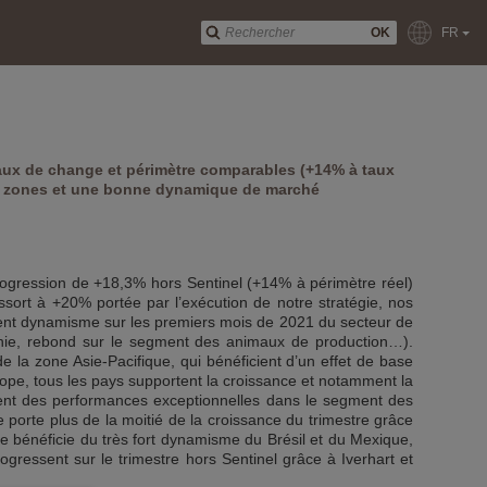
OK
FR
taux de change et périmètre comparables (+14% à taux
les zones et une bonne dynamique de marché
 progression de +18,3% hors Sentinel (+14% à périmètre réel)
ssort à +20% portée par l’exécution de notre stratégie, nos
lent dynamisme sur les premiers mois de 2021 du secteur de
gnie, rebond sur le segment des animaux de production…).
e la zone Asie-Pacifique, qui bénéficient d’un effet de base
urope, tous les pays supportent la croissance et notamment la
lisent des performances exceptionnelles dans le segment des
e porte plus de la moitié de la croissance du trimestre grâce
ne bénéficie du très fort dynamisme du Brésil et du Mexique,
rogressent sur le trimestre hors Sentinel grâce à Iverhart et