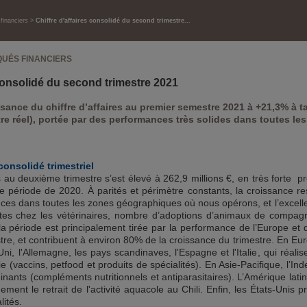
inanciers
Chiffre d'affaires consolidé du second trimestre...
UÉS FINANCIERS
 consolidé du second trimestre 2021
sance du chiffre d’affaires au premier semestre 2021 à +21,3% à 
tre réel), portée par des performances très solides dans toutes 
 consolidé trimestriel
res au deuxième trimestre s’est élevé à 262,9 millions €, en très forte
 période de 2020. À parités et périmètre constants, la croissance re
ces dans toutes les zones géographiques où nous opérons, et l’excel
sites chez les vétérinaires, nombre d’adoptions d’animaux de compa
la période est principalement tirée par la performance de l’Europe et d
stre, et contribuent à environ 80% de la croissance du trimestre. En E
i, l'Allemagne, les pays scandinaves, l'Espagne et l'Italie, qui réa
vaccins, petfood et produits de spécialités). En Asie-Pacifique, l’Ind
inants (compléments nutritionnels et antiparasitaires). L’Amérique lati
ment le retrait de l'activité aquacole au Chili. Enfin, les États-Unis p
lités.