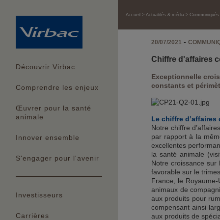
Accueil
Actualités & média
Communiqués f
-
20/07/2021
COMMUNIQ
Chiffre d'affaires
Découvrir Virbac
Exceptionnelle crois
constants et périmè
Comprendre les enjeux
Œuvrer pour la santé
animale
Le chiffre d’affaires
Notre chiffre d’affai
par rapport à la même
Innover ensemble
excellentes performan
la santé animale (vi
S'engager pour l'avenir
Notre croissance sur 
favorable sur le trime
France, le Royaume-Un
animaux de compagnie (
Investisseurs
aux produits pour rum
compensant ainsi large
Carrières
aux produits de spécia