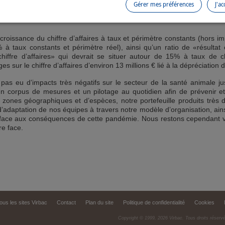
aux constants) et à celui des produits porcs-volailles (+10,0% à taux c
Gérer mes préférences
J'ac
, en retrait notable (-11,6% à taux constants) en comparaison à la 
roissance du chiffre d’affaires à taux et périmètre constants (hors 
 à taux constants et périmètre réel), ainsi qu’un ratio de «résultat
«chiffre d’affaires» qui devrait se situer autour de 15% à taux de 
s sur le chiffre d’affaires d’environ 13 millions € lié à la dépréciation 
’a pas eu d’impacts très négatifs sur le secteur de la santé animal
 corpus de mesures et un pilotage au quotidien afin de prévenir et l
zones géographiques et d’espèces, notre portefeuille produits très dive
 d’adaptation de nos équipes à travers notre modèle d’organisation, ains
 face aux conséquences de cette pandémie. Nous restons cependant vigi
re face.
ous les sites Virbac
Contact
Plan du site
Politique de confidentialité
Cookies
Copyright © 1999,
2026
Virbac. Tous droits réserv