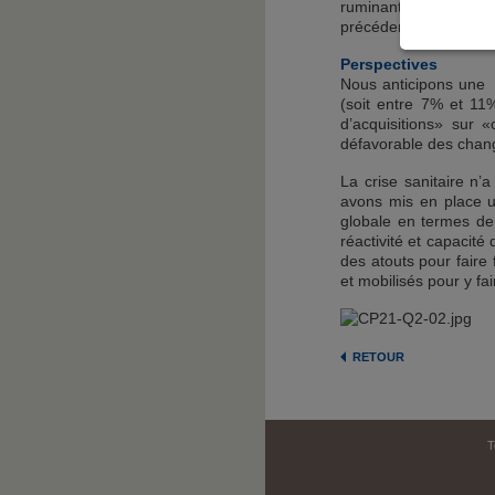
ruminants (+25,9% à t
précédemment expliqué
Perspectives
Nous anticipons une c
(soit entre 7% et 11%
d’acquisitions» sur 
défavorable des change
La crise sanitaire n
avons mis en place un
globale en termes de 
réactivité et capacité
des atouts pour faire
et mobilisés pour y fai
RETOUR
T