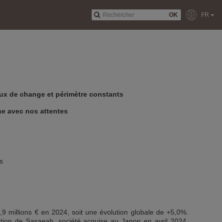
OK
FR
aux de change et périmètre constants
gne avec nos attentes
s
,9 millions € en 2024, soit une évolution globale de +5,0%.
ration de Sasaeah, société acquise au Japon en avril 2024,