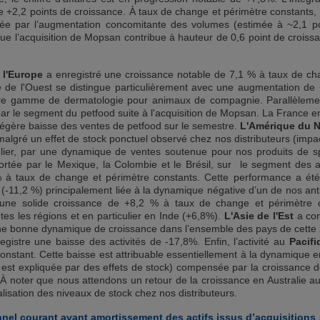
e +2,2 points de croissance. À taux de change et périmètre constants,
ée par l’augmentation concomitante des volumes (estimée à ~2,1 poi
que l’acquisition de Mopsan contribue à hauteur de 0,6 point de croissa
l'Europe
a enregistré une croissance notable de 7,1 % à taux de ch
e de l'Ouest se distingue particulièrement avec une augmentation d
tre gamme de dermatologie pour animaux de compagnie. Parallèlement,
r le segment du petfood suite à l'acquisition de Mopsan. La France en 
légère baisse des ventes de petfood sur le semestre.
L'Amérique du 
malgré un effet de stock ponctuel observé chez nos distributeurs (impa
culier, par une dynamique de ventes soutenue pour nos produits de s
portée par le Mexique, la Colombie et le Brésil, sur le segment des 
 à taux de change et périmètre constants. Cette performance a été
 (-11,2 %) principalement liée à la dynamique négative d’un de nos ant
 une solide croissance de +8,2 % à taux de change et périmètre 
es les régions et en particulier en Inde (+6,8%).
L'Asie de l'Est
a con
une bonne dynamique de croissance dans l’ensemble des pays de cette 
egistre une baisse des activités de -17,8%. Enfin, l’activité au
Pacifi
onstant. Cette baisse est attribuable essentiellement à la dynamique e
n est expliquée par des effets de stock) compensée par la croissance
 À noter que nous attendons un retour de la croissance en Australie au
lisation des niveaux de stock chez nos distributeurs.
nnel courant avant amortissement des actifs issus d’acquisitions