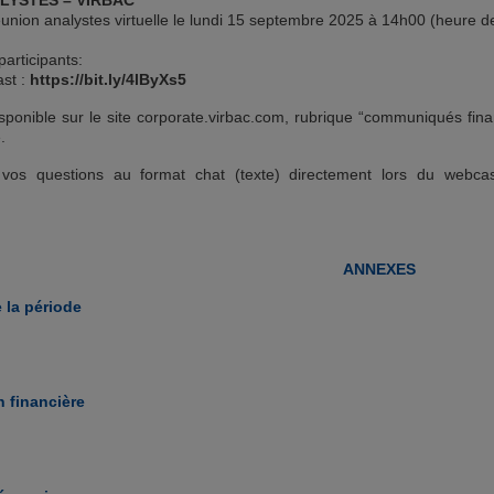
LYSTES – VIRBAC
union analystes virtuelle le lundi 15 septembre 2025 à 14h00 (heure d
participants:
ast :
https://bit.ly/4lByXs5
isponible sur le site corporate.virbac.com, rubrique “communiqués fina
.
vos questions au format chat (texte) directement lors du webcast
ANNEXES
e la période
on financière