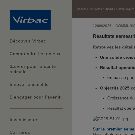
Accueil
Actualités & média
Communiqués f
-
12/09/2025
COMMUNIQ
Résultats semestr
Découvrir Virbac
Retrouvez les détail
Comprendre les enjeux
Une solide crois
Œuvrer pour la santé
Résultat opérati
animale
En baisse par 
Innover ensemble
Objectifs 2025 c
S'engager pour l'avenir
Croissance du 
Résultat opéra
Investisseurs
Sur le premier semest
Carrières
Hors effets de change