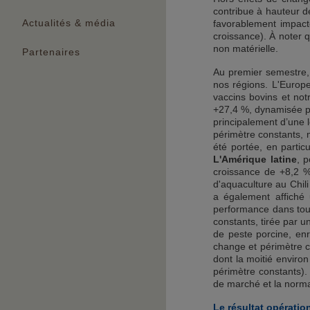
contribue à hauteur d
Actualités & média
favorablement impact
croissance). À noter 
non matérielle.
Partenaires
Au premier semestre,
nos régions. L'Europ
vaccins bovins et no
+27,4 %, dynamisée pa
principalement d’une 
périmètre constants, 
été portée, en parti
L'Amérique latine
, 
croissance de +8,2 %
d'aquaculture au Chili
a également affiché
performance dans tout
constants, tirée par 
de peste porcine, enr
change et périmètre c
dont la moitié enviro
périmètre constants).
de marché et la norma
Le résultat opératio