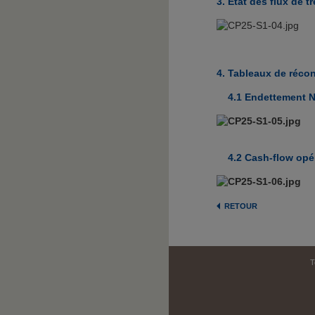
3. État des flux de t
4. Tableaux de récon
4.1 Endettement N
4.2
Cash-flow opér
RETOUR
T