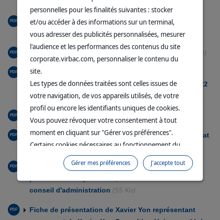
Ko)
personnelles pour les finalités suivantes : stocker
et/ou accéder à des informations sur un terminal,
Avis de convocation publié au BALO le 3 juin 2022
(335 Ko)
vous adresser des publicités personnalisées, mesurer
l'audience et les performances des contenus du site
Avis de réunion publié au Balo le 9 mai 2022
(397 Ko)
corporate.virbac.com, personnaliser le contenu du
site.
Déclaration du nombre total de droits de vote et du
Les types de données traitées sont celles issues de
nombre d'actions composant le capital au 9 mai 2022
votre navigation, de vos appareils utilisés, de votre
(36 Ko)
profil ou encore les identifiants uniques de cookies.
Brochure actionnaires
(2,42 Mo)
Vous pouvez révoquer votre consentement à tout
moment en cliquant sur "Gérer vos préférences".
Fiche de présentation de Pierre Madelpuech candidat
Certains cookies nécessaires au fonctionnement du
au conseil d'administration
(68 Ko)
site sont déposés sans votre consentement. Ils
Gérer mes préférences
J'accepte tout
Fiche de présentation de Cyrille Petit représentant
permettent et facilitent votre navigation sur le site. En
permanent de Cyrille Petit, Conseil candidat au
cliquant sur “Continuer sans accepter” aucun cookie
conseil d'administration
(55 Ko)
soumis à votre consentement ne sera déposé.
Pour plus d'informations, vous pouvez consulter
Fiche de présentation de Xavier Yon représentant
notre
Politique de protection des données
et notre