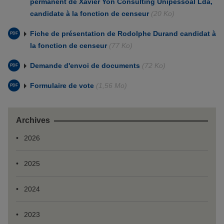
permanent de Xavier Yon Consulting Unipessoal Lda,
Politique cookies
.
candidate à la fonction de censeur
(20 Ko)
Fiche de présentation de Rodolphe Durand candidat à
la fonction de censeur
(77 Ko)
Demande d'envoi de documents
(72 Ko)
Formulaire de vote
(1,56 Mo)
Archives
2026
2025
2024
2023