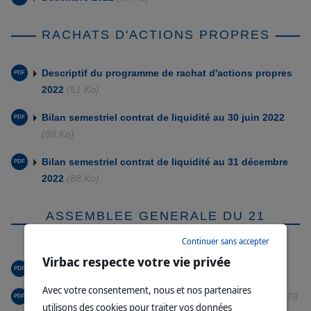
RACHATS D'ACTIONS PROPRES
Descriptif du programme de rachat d'actions propres
2022
(61 Ko)
Bilan semestriel contrat de liquidité au 30 juin 2022
(88 Ko)
Bilan semestriel contrat de liquidité au 31 décembre
2022
(88 Ko)
ASSEMBLEE GENERALE DU 21
JUIN
Continuer sans accepter
Virbac respecte votre vie privée
Résultat des votes
(121 Ko)
Avec votre consentement, nous et nos partenaires
Communiqué de mise à disposition de documents
(78
utilisons des cookies pour traiter vos données