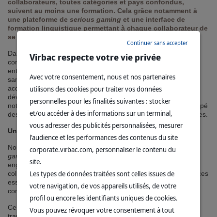
collaborateurs, toutes catégories et pays confondus,
suivent au moins une formation. Cela grâce notamment à
une plateforme de
serious gaming
et une interface de
formation linguistique permettant à chaque collaborateur de
se former à son rythme.
Continuer sans accepter
Dans un monde en constante évolution, l’apprentissage en
Virbac respecte votre vie privée
continu est devenu le pilier incontournable du succès des
entreprises, en particulier dans le secteur très compétitif de la
Avec votre consentement, nous et nos partenaires
santé animale. Chez Virbac, la formation ne se limite pas à
acquérir des compétences professionnelles, mais vise à
utilisons des cookies pour traiter vos données
développer une culture de l’apprentissage continu au sein de
personnelles pour les finalités suivantes : stocker
notre entreprise. C'est dans cet esprit que nous avons développé
et/ou accéder à des informations sur un terminal,
des programmes de formation novateurs, digitaux et accessibles.
vous adresser des publicités personnalisées, mesurer
Une interface ludique facilitant les apprentissages
l'audience et les performances des contenus du site
Nous collaborons notamment avec une plateforme de
serious
corporate.virbac.com, personnaliser le contenu du
gaming
qui transforme l'apprentissage en une expérience
site.
engageante et immersive. Ces “jeux” permettent à nos
Les types de données traitées sont celles issues de
collaborateurs d'acquérir des connaissances et des compétences
essentielles de manière ludique, favorisant ainsi une meilleure
votre navigation, de vos appareils utilisés, de votre
compréhension et rétention des informations.
profil ou encore les identifiants uniques de cookies.
Ces nouvelles modalités ayant fait leurs preuves, nous
Vous pouvez révoquer votre consentement à tout
transmettons désormais les aspects complexes de la santé