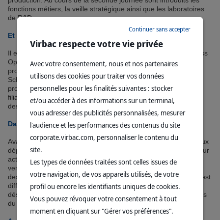
production. Au cours de la seconde journée sont introduits les
fonctions métiers, la veille stratégique ainsi que les laboratoires
de R&D.
Continuer sans accepter
Et le dernier jour ?
Virbac respecte votre vie privée
Il est entièrement dédié au GMBO (Global Marketing & Business
Optimization) pour les collaborateurs du business avec au
Avec votre consentement, nous et nos partenaires
programme les missions du département, la Virbac Business
utilisons des cookies pour traiter vos données
School, des informations produits et données marché, les
personnelles pour les finalités suivantes : stocker
processus de mise sur le marché et transfert des produits en
filiales. Les participants non business assistent pour leur part à
et/ou accéder à des informations sur un terminal,
des réunions satellites selon leur fonction.
vous adresser des publicités personnalisées, mesurer
Dans quel contexte s’inscrit ce programme ?
l'audience et les performances des contenus du site
corporate.virbac.com, personnaliser le contenu du
Avant la formalisation de ce parcours d’intégration, de nombreux
site.
départements étaient régulièrement sollicités pour présenter leur
activité en session individuelle à des collaborateurs étrangers
Les types de données traitées sont celles issues de
venus rencontrer leurs homologues au siège. Aujourd’hui, pour
votre navigation, de vos appareils utilisés, de votre
des raisons d’efficacité et d’optimisation des coûts, l’approche est
profil ou encore les identifiants uniques de cookies.
différente : les rendez-vous individuels spécifiques sont
désormais planifiés juste avant ou après les sessions collectives
Vous pouvez révoquer votre consentement à tout
du programme newcomers Groupe.
moment en cliquant sur "Gérer vos préférences".